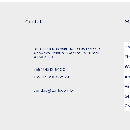
Filtration
Exi
Cor
Contato
M
H
Rua Rosa Kasinski, 1109, G
16/17/18/
19
C
apuava – Mauá – São Paulo - Brasil -
Fil
09380-128
Wa
+55 11
4512-5400
E-
+55 11 99964-7574
Pa
vendas@Laffi.com.br
Se
Co