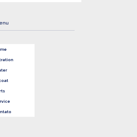
gem o Tratamento
reto da Água
enu
ome
tration
ter
coat
rts
rvice
ntato