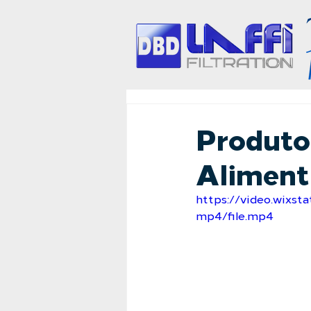
Produtos
Aliment
https://video.wixs
mp4/file.mp4