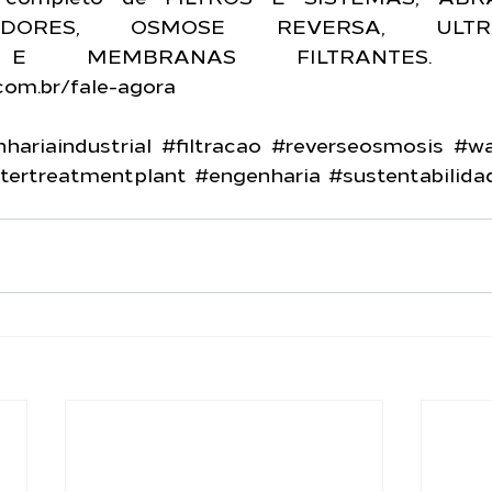
ZADORES, OSMOSE REVERSA, ULTRAFI
.com.br/fale-agora
hariaindustrial
#filtracao
#reverseosmosis
#wa
tertreatmentplant
#engenharia
#sustentabilida