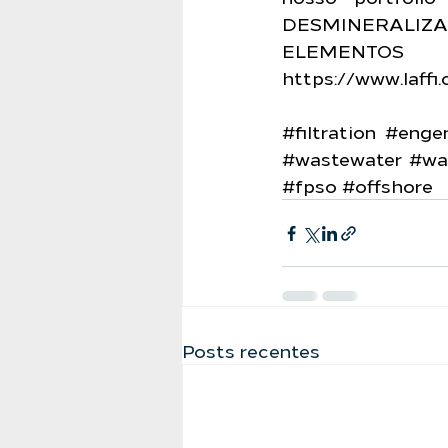
DESMINERALI
https://www.laffi
#filtration
#engen
#wastewater
#wa
#fpso
#offshore
Posts recentes