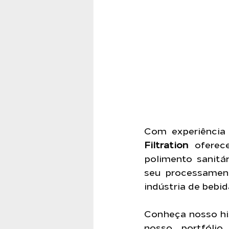
Com experiência 
Filtration
 oferec
polimento sanitár
seu processament
indústria de bebi
Conheça nosso his
nosso portfól