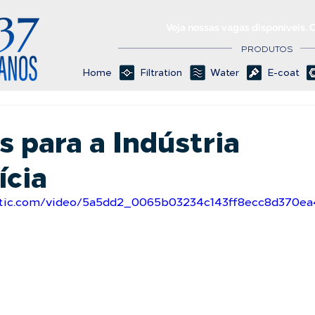
Veja nossas vagas disponíveis. 
PRODUTOS
Home
Filtration
Water
E-coat
 para a Indústria
ícia
tatic.com/video/5a5dd2_0065b03234c143ff8ecc8d370e