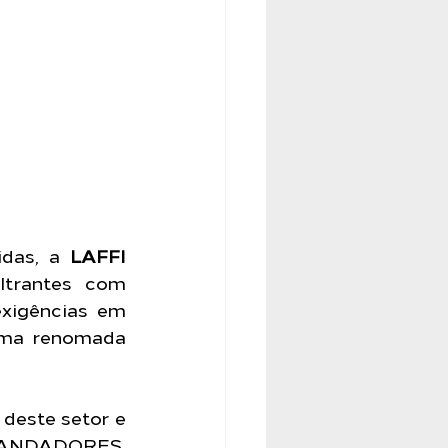
das, a 
LAFFI 
ltrantes com 
xigências em 
uma renomada 
deste setor e 
ANDADORES, 