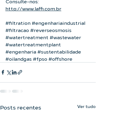
Consulte-nos: 
http://www.laffi.com.br
#filtration
#engenhariaindustrial
#filtracao
#reverseosmosis
#watertreatment
#wastewater
#watertreatmentplant
#engenharia
#sustentabilidade
#oilandgas
#fpso
#offshore
Ver tudo
Posts recentes