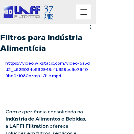
Filtros para Indústria
Alimentícia
https://video.wixstatic.com/video/5a5d
d2_c628034e832943f4b359ec8e7840
9bd0/1080p/mp4/file.mp4
Com experiência consolidada na 
Indústria de Alimentos e Bebidas
, 
a 
LAFFI Filtration
 oferece 
soluções em filtros, serviços e 