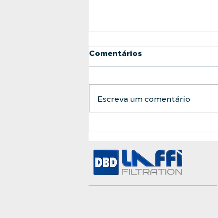
Comentários
Escreva um comentário
A Barreira Definitiva
Entre a Água Bruta e a
Pureza Absoluta