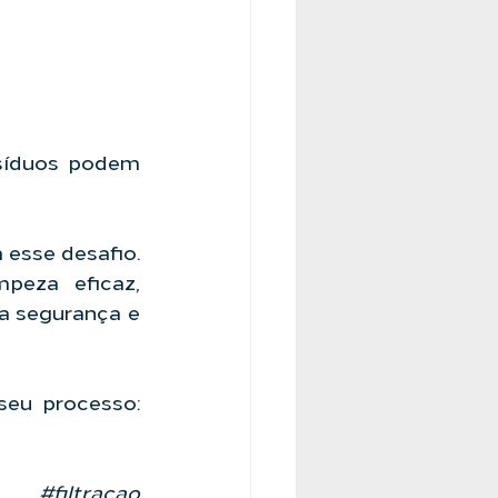
esíduos podem 
esse desafio. 
peza eficaz, 
 segurança e 
Fale com nossa equipe e garanta a segurança e eficiência do seu processo: 
#filtracao