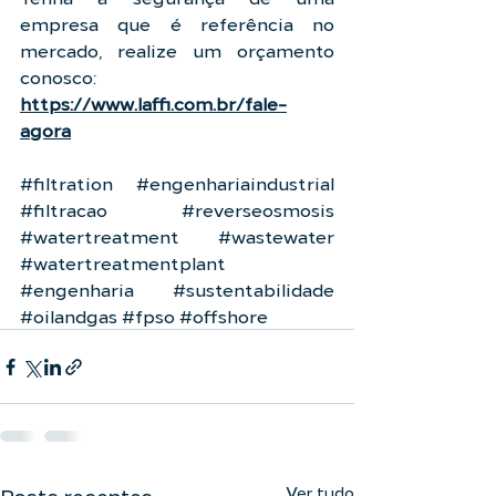
empresa que é referência no 
mercado, realize um orçamento 
conosco: 
https://www.laffi.com.br/fale-
agora
#filtration
#engenhariaindustrial
#filtracao
#reverseosmosis
#watertreatment
#wastewater
#watertreatmentplant
#engenharia
#sustentabilidade
#oilandgas
#fpso
#offshore
Ver tudo
Posts recentes