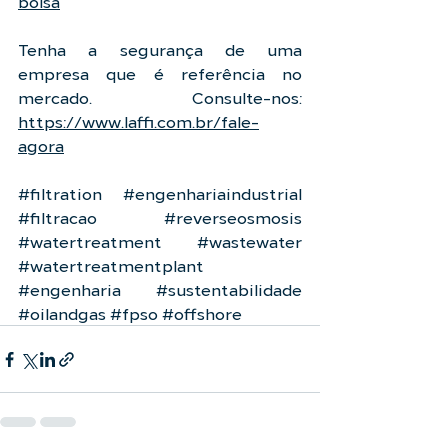
bolsa
Tenha a segurança de uma 
empresa que é referência no 
mercado. Consulte-nos: 
https://www.laffi.com.br/fale-
agora
#filtration
#engenhariaindustrial
#filtracao
#reverseosmosis
#watertreatment
#wastewater
#watertreatmentplant
#engenharia
#sustentabilidade
#oilandgas
#fpso
#offshore