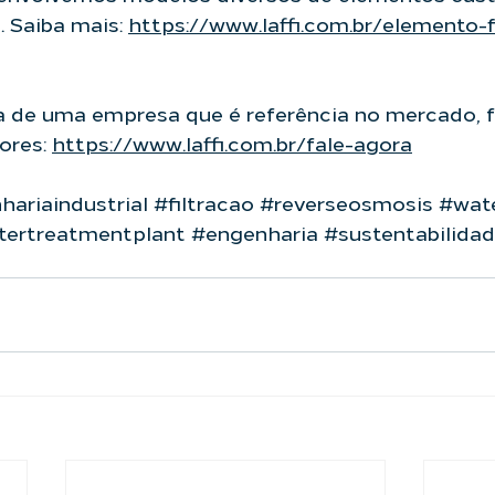
. Saiba mais: 
https://www.laffi.com.br/elemento-f
a de uma empresa que é referência no mercado, 
res: 
https://www.laffi.com.br/fale-agora
ariaindustrial
#filtracao
#reverseosmosis
#wat
tertreatmentplant
#engenharia
#sustentabilida