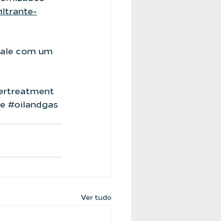
iltrante-
fale com um 
ertreatment
de
#oilandgas
Ver tudo