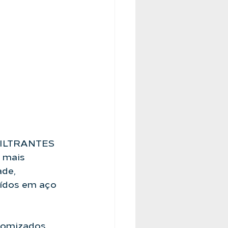
 FILTRANTES 
 mais 
de, 
uídos em aço 
tomizados 