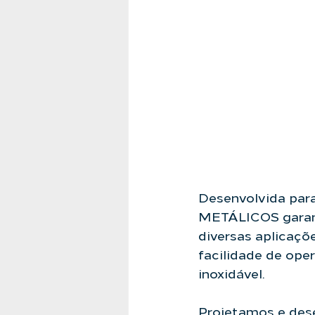
Desenvolvida par
METÁLICOS garant
diversas aplicaçõe
facilidade de ope
inoxidável.
Projetamos e des