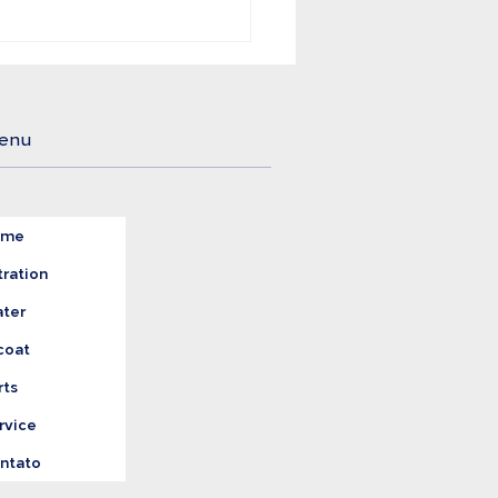
mentos e Bebidas
gem o Tratamento
reto da Água
enu
ome
tration
ter
coat
rts
rvice
ntato