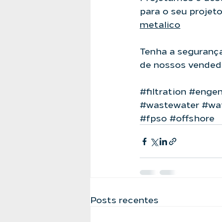
para o seu projeto
metalico
Tenha a seguranç
de nossos vendedo
#filtration
#engenh
#wastewater
#wa
#fpso
#offshore
Posts recentes