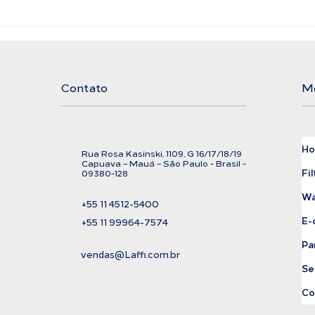
Filtro Bolsa LAFFI
Ali
Filtration
Exi
Cor
Contato
M
H
Rua Rosa Kasinski, 1109, G
16/17/18/
19
C
apuava – Mauá – São Paulo - Brasil -
Fil
09380-128
Wa
+55 11
4512-5400
E-
+55 11 99964-7574
Pa
vendas@Laffi.com.br
Se
Co