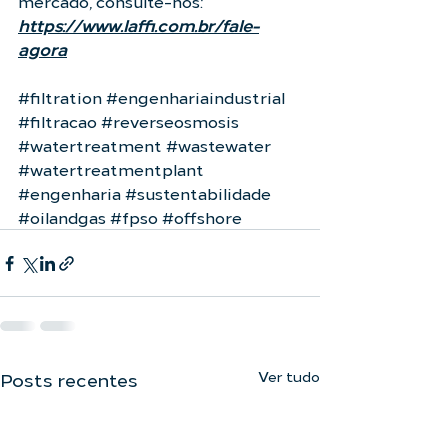
mercado, consulte-nos: 
https://www.laffi.com.br/fale-
agora
#filtration
#engenhariaindustrial
#filtracao
#reverseosmosis
#watertreatment
#wastewater
#watertreatmentplant
#engenharia
#sustentabilidade
#oilandgas
#fpso
#offshore
Ver tudo
Posts recentes