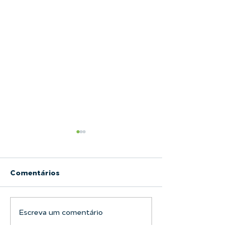
Comentários
Escreva um comentário
Filtro Bolsa LAFFI
Alimentos e B