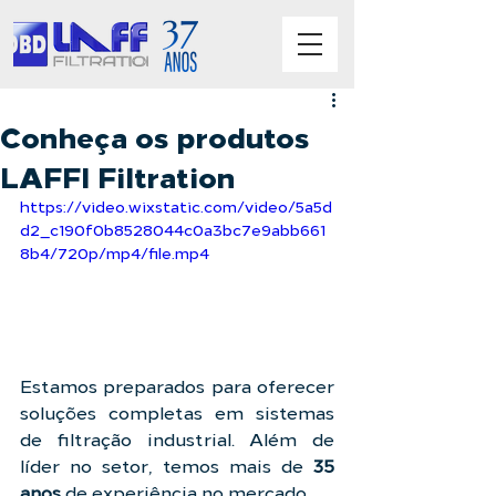
Conheça os produtos
LAFFI Filtration
https://video.wixstatic.com/video/5a5d
d2_c190f0b8528044c0a3bc7e9abb661
8b4/720p/mp4/file.mp4
Estamos preparados para oferecer 
soluções completas em sistemas 
de filtração industrial. Além de 
líder no setor, temos mais de 
35 
anos
 de experiência no mercado.