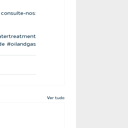
Tenha a segurança de uma empresa que é referência no mercado, consulte-nos: 
tertreatment
de
#oilandgas
Ver tudo