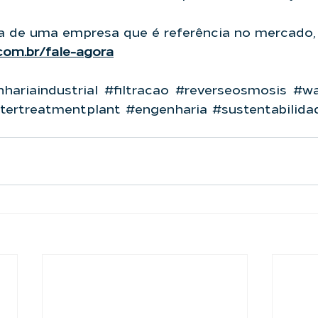
.com.br/fale-agora
hariaindustrial
#filtracao
#reverseosmosis
#wa
tertreatmentplant
#engenharia
#sustentabilida