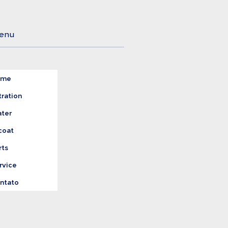
gem o Tratamento
reto da Água
enu
ome
tration
ter
coat
rts
rvice
ntato