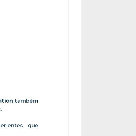
ation
 também 
.
rientes que 