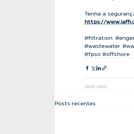
https://www.laffi
#filtration
#engen
#wastewater
#wa
#fpso
#offshore
Posts recentes