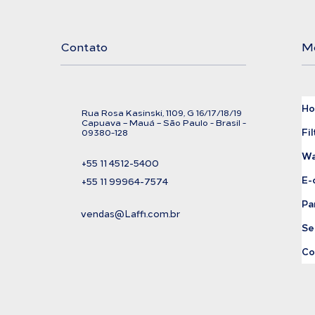
Filtration
Exi
Cor
Contato
M
H
Rua Rosa Kasinski, 1109, G
16/17/18/
19
C
apuava – Mauá – São Paulo - Brasil -
Fil
09380-128
Wa
+55 11
4512-5400
E-
+55 11 99964-7574
Pa
vendas@Laffi.com.br
Se
Co