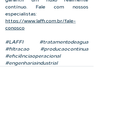
contínuo. Fale com nossos 
especialistas: 
https://www.laffi.com.br/fale-
conosco
#LAFFI
#tratamentodeagua
#filtracao
#producaocontinua
#eficiênciaoperacional
#engenhariaindustrial
Ver tudo
Posts recentes