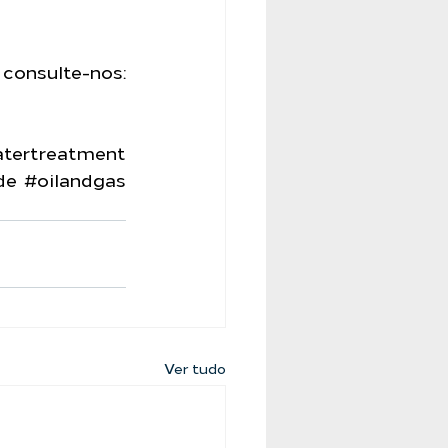
Tenha a segurança de uma empresa que é referência no mercado, consulte-nos: 
tertreatment
de
#oilandgas
Ver tudo