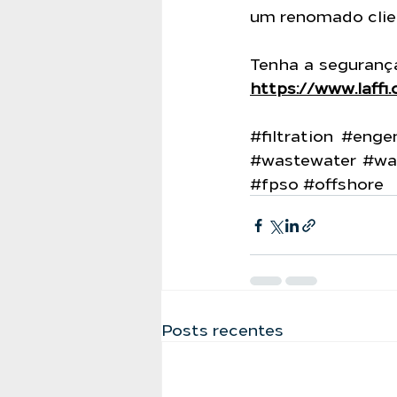
um renomado clien
https://www.laffi
#filtration
#engen
#wastewater
#wa
#fpso
#offshore
Posts recentes