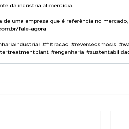
te da indústria alimentícia.
.com.br/fale-agora
hariaindustrial
#filtracao
#reverseosmosis
#wa
tertreatmentplant
#engenharia
#sustentabilida