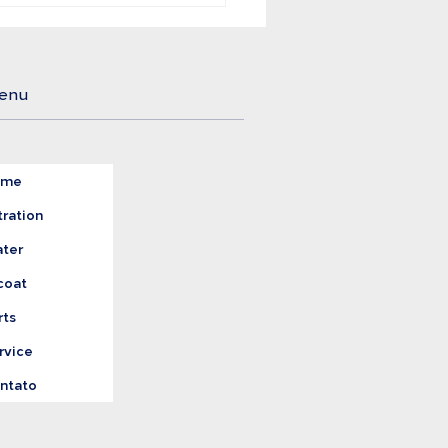
mentos e Bebidas
gem o Tratamento
reto da Água
enu
ome
tration
ter
coat
rts
rvice
ntato