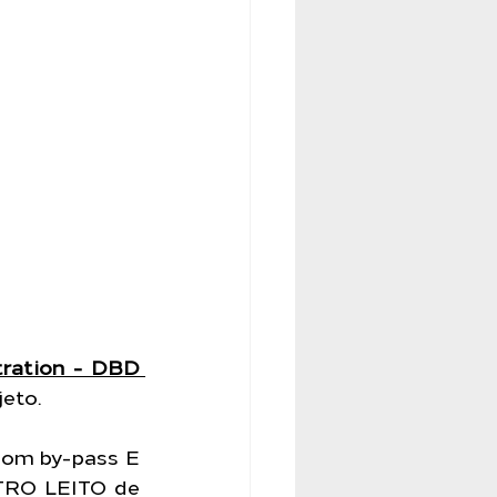
tration - DBD 
jeto.
m by-pass E 
RO LEITO de 