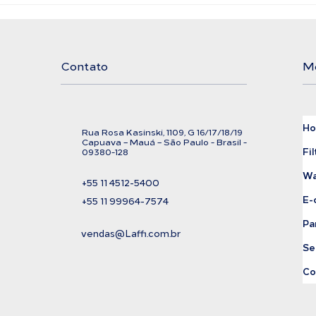
Filtro Bolsa LAFFI
Ali
Filtration
Exi
Cor
Contato
M
H
Rua Rosa Kasinski, 1109, G
16/17/18/
19
C
apuava – Mauá – São Paulo - Brasil -
Fil
09380-128
Wa
+55 11
4512-5400
E-
+55 11 99964-7574
Pa
vendas@Laffi.com.br
Se
Co