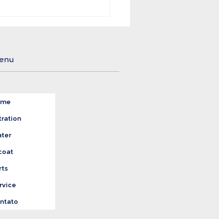
mentos e Bebidas
gem o Tratamento
reto da Água
enu
ome
tration
ter
coat
rts
rvice
ntato