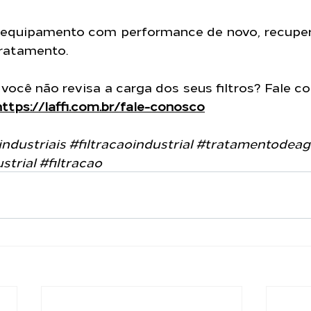
 equipamento com performance de novo, recuper
tratamento.
ocê não revisa a carga dos seus filtros? Fale c
https://laffi.com.br/fale-conosco
industriais
#filtracaoindustrial
#tratamentodeag
strial
#filtracao