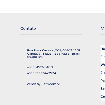
Filtro Bolsa LAFFI
Ali
Filtration
Exi
Cor
Contato
M
H
Rua Rosa Kasinski, 1109, G
16/17/18/
19
C
apuava – Mauá – São Paulo - Brasil -
Fil
09380-128
Wa
+55 11
4512-5400
E-
+55 11 99964-7574
Pa
vendas@Laffi.com.br
Se
Co