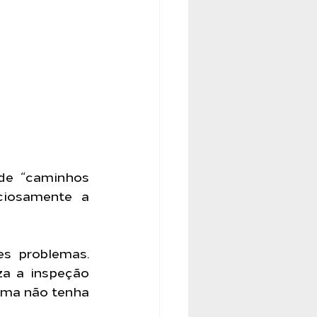
e “caminhos 
iosamente a 
es problemas. 
za a inspeção 
ema não tenha 